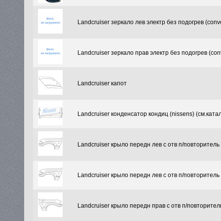
Landcruiser зеркало лев электр без подогрев (conv
Landcruiser зеркало прав электр без подогрев (con
Landcruiser капот
Landcruiser конденсатор кондиц (nissens) (см.катал
Landcruiser крыло передн лев с отв п/повторитель
Landcruiser крыло передн лев с отв п/повторитель
Landcruiser крыло передн прав с отв п/повторител