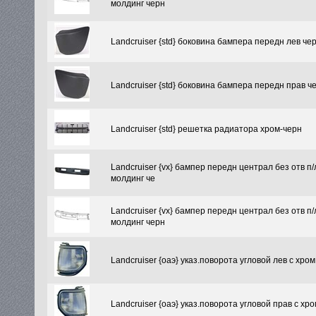
молдинг черн
Landcruiser {std} боковина бампера передн лев че
Landcruiser {std} боковина бампера передн прав ч
Landcruiser {std} решетка радиатора хром-черн
Landcruiser {vx} бампер передн централ без отв п/
молдинг че
Landcruiser {vx} бампер передн централ без отв п/
молдинг черн
Landcruiser {оаэ} указ.поворота угловой лев с хром
Landcruiser {оаэ} указ.поворота угловой прав с хр