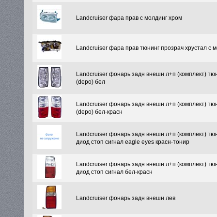
Landcruiser фара прав с молдинг хром
Landcruiser фара прав тюнинг прозрач хрустал с 
Landcruiser фонарь задн внешн л+п (комплект) тю
(depo) бел
Landcruiser фонарь задн внешн л+п (комплект) тю
(depo) бел-красн
Landcruiser фонарь задн внешн л+п (комплект) тюн
диод стоп сигнал eagle eyes красн-тонир
Landcruiser фонарь задн внешн л+п (комплект) тюн
диод стоп сигнал бел-красн
Landcruiser фонарь задн внешн лев