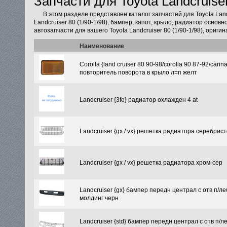
Запчасти для Toyota Landcruiser
В этом разделе представлен каталог запчастей для Toyota Lan
Landcruiser 80 (1/90-1/98), бампер, капот, крыло, радиатор осно
автозапчасти для вашего Toyota Landcruiser 80 (1/90-1/98), ориг
Наименование
Corolla {land cruiser 80 90-98/corolla 90 87-92/carina
повторитель поворота в крыло л=п желт
Landcruiser {3fe} радиатор охлажден 4 at
Landcruiser {gx / vx} решетка радиатора серебрис
Landcruiser {gx / vx} решетка радиатора хром-сер
Landcruiser {gx} бампер передн централ с отв п/ле
молдинг черн
Landcruiser {std} бампер передн централ с отв п/ле