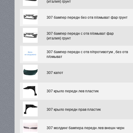
(италия) грунт
307 бампер передн без отв п/омыват фар грунт
307 бампер передн с отв п/омыват фар
(италия) грунт
307 бампер передн с отв п/противотум , без отв
п/омыват
307 капот
307 крыло передн лев пластик
307 крыло передн прав пластик
307 молдинг бампера передн лев внешн черн