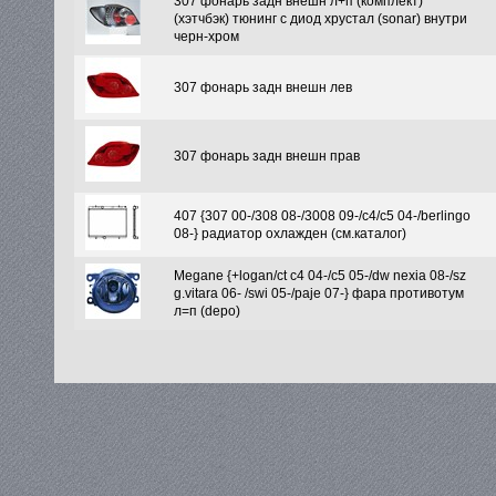
307 фонарь задн внешн л+п (комплект)
(хэтчбэк) тюнинг с диод хрустал (sonar) внутри
черн-хром
307 фонарь задн внешн лев
307 фонарь задн внешн прав
407 {307 00-/308 08-/3008 09-/c4/c5 04-/berlingo
08-} радиатор охлажден (см.каталог)
Megane {+logan/ct c4 04-/c5 05-/dw nexia 08-/sz
g.vitara 06- /swi 05-/paje 07-} фара противотум
л=п (depo)