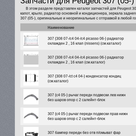
Запчасти для Peugeot 307 (05-)
В этом разделе представлен каталог запчастей для Peugeot 30
капот, крыло, радиатор основной и кондиционера, зеркала заднег
307 (05-), оригинальные и неоригинальные с отправкой в любой г
Наименование
307 {308 07-/c4 04-/c4 picasso 06-} радиатор
охлажден 2 , 16 клап (nissens) (см.каталог)
307 {308 07-/c4 04-/c4 picasso 06-} радиатор
охлажден 2 , 16 клап (см.каталог)
307 {308 07-/ct c4 04-} конденсатор кондиц
(см.каталог)
307 {с4 05-} рычаг передн подвески лев нижн
без шаров опор с 2 салейнт-блок
307 {с4 05-} рычаг передн подвески прав нижн
без шаров опор с 2 салейнт-блок
307 бампер передн без отв п/омыват фар