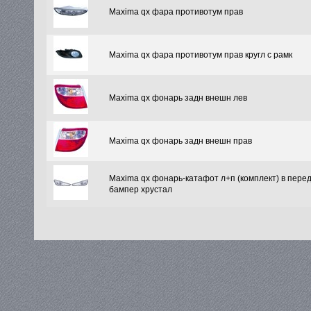
Maxima qx фара противотум прав
Maxima qx фара противотум прав кругл с рамк
Maxima qx фонарь задн внешн лев
Maxima qx фонарь задн внешн прав
Maxima qx фонарь-катафот л+п (комплект) в перед
бампер хрустал