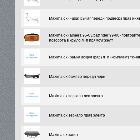
Maxima qx {+usa} рычаг передн подвески прав ниж
Maxima qx {almera 95-03/patfinder 99-00} повторит
поворота в крыло л=п прямоуг желт
Maxima qx {рамка вокруг фар} л+п (комплект) тюни
Maxima qx бампер передн черн
Maxima qx зеркало лев электр
Maxima qx зеркало прав электр
Maxima qx капот