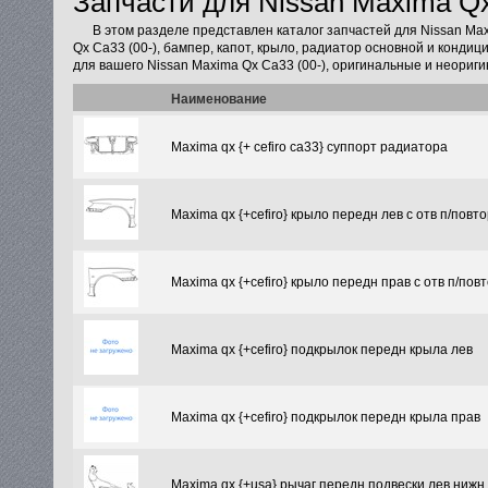
Запчасти для Nissan Maxima Qx
В этом разделе представлен каталог запчастей для Nissan Ma
Qx Ca33 (00-), бампер, капот, крыло, радиатор основной и конди
для вашего Nissan Maxima Qx Ca33 (00-), оригинальные и неориги
Наименование
Maxima qx {+ cefiro ca33} суппорт радиатора
Maxima qx {+cefiro} крыло передн лев с отв п/повт
Maxima qx {+cefiro} крыло передн прав с отв п/пов
Maxima qx {+cefiro} подкрылок передн крыла лев
Maxima qx {+cefiro} подкрылок передн крыла прав
Maxima qx {+usa} рычаг передн подвески лев нижн