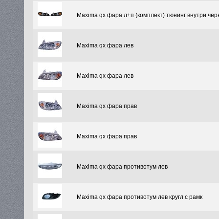
Maxima qx фара л+п (комплект) тюнинг внутри чер
Maxima qx фара лев
Maxima qx фара лев
Maxima qx фара прав
Maxima qx фара прав
Maxima qx фара противотум лев
Maxima qx фара противотум лев кругл с рамк