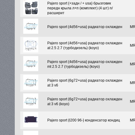
Pajero sport {+задн / + usa} брызговик
передн крыла л+п (комплект) (4 шт) п/
расширит
Pajero sport {4d56+usa} радиатор охлажден
MR
Pajero sport {4d56+usa} радиатор охлажден
MR
at 2.5 2.7 (турбодизель) (koyo)
Pajero sport {4d56+usa} радиатор охлажден
MR
mt 2.5 2.7 (турбодизель) (koyo)
Pajero sport {6g72+usa} радиатор охлажден
MR
at 3 v6
Pajero sport {6g72+usa} радиатор охлажден
MR
at 3 v6 (koyo)
Pajero sport {l200 96-} конденсатор кондиц
MR