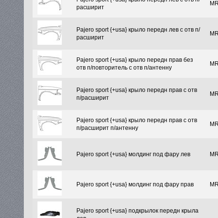
MR
расширит
Pajero sport {+usa} крыло передн лев с отв п/
MR
расширит
Pajero sport {+usa} крыло передн прав без
MR
отв п/повторитель с отв п/антенну
Pajero sport {+usa} крыло передн прав с отв
MR
п/расширит
Pajero sport {+usa} крыло передн прав с отв
MR
п/расширит п/антенну
Pajero sport {+usa} молдинг под фару лев
MR
Pajero sport {+usa} молдинг под фару прав
MR
Pajero sport {+usa} подкрылок передн крыла