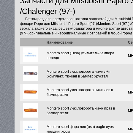
Запчасти для Mitsubishi Pajero S
/Chalenger (97-)
В этом разделе представлен каталог запчастей для Mitsubishi Pa
фонари Depo для Mitsubishi Pajero Sport (97-)/Montero Sport (97-)
зеркала заднего вида, решетку радиатора и многие другие автозапча
(97-), оригинальные и неоригинальные с отправкой в любой город
Наименование
Се
Montero sport {+usa} усилитель бампера
MR
передн
Montero sport указ.поворота нижн л+п
(комплект) тюнинг в бампер хрустал
Montero sport указ.поворота нижн лев в
MR
бампер желт
Montero sport указ.поворота нижн прав в
MR
бампер желт
Montero sport фара лев (usa) eagle eyes
MR
молдинг хром