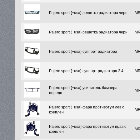
Pajero sport {+usa} решетка радиатора черн
MR
Pajero sport {+usa} решетка радиатора черн
MR
Pajero sport {+usa} суппорт радиатора
MR
Pajero sport {+usa} суппорт радиатора 2.4
MR
Pajero sport {+usa} усилитель бампера
MR
передн
Pajero sport {+usa} фара противотум лев с
MR
креплен
Pajero sport {+usa} фара противотум прав с
MR
креплен