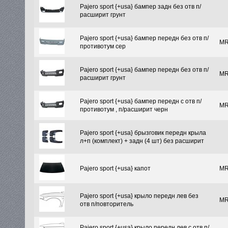
Pajero sport {+usa} бампер задн без отв п/
расширит грунт
Pajero sport {+usa} бампер передн без отв п/
MR
противотум сер
Pajero sport {+usa} бампер передн без отв п/
MR
расширит грунт
Pajero sport {+usa} бампер передн с отв п/
MR
противотум , п/расширит черн
Pajero sport {+usa} брызговик передн крыла
л+п (комплект) + задн (4 шт) без расширит
Pajero sport {+usa} капот
MR
Pajero sport {+usa} крыло передн лев без
MR
отв п/повторитель
Pajero sport {+usa} крыло передн лев с отв п/