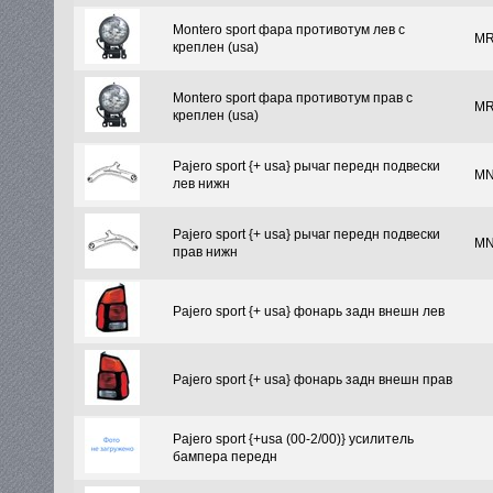
Montero sport фара противотум лев с
MR
креплен (usa)
Montero sport фара противотум прав с
MR
креплен (usa)
Pajero sport {+ usa} рычаг передн подвески
MN
лев нижн
Pajero sport {+ usa} рычаг передн подвески
MN
прав нижн
Pajero sport {+ usa} фонарь задн внешн лев
Pajero sport {+ usa} фонарь задн внешн прав
Pajero sport {+usa (00-2/00)} усилитель
бампера передн