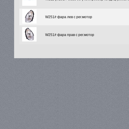
W251/r фара лев с рег.мотор
W251/r фара прав с рег.мотор