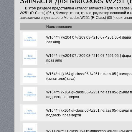
Запчасти для Mercedes W251 (R
В этом разделе представлен каталог запчастей для Mercedes 
W251 (R-Class) (05-), бампер, капот, крыло, радиатор основной и
автозапчасти для вашего Mercedes W251 (R-Class) (05-), оригина
Наименование
W164/ml {w204 07-/ 209 03-/ 216 07-/ 251 05-} фар
лев amg
W164/ml {w204 07-/ 209 03-/ 216 07-/ 251 05-} фар
прав amg
W164/ml {x164 gl-class 06-/w251 r-class 05-} компр
(см.каталог) (ava)
W164/ml {x164 gl-class 06-/w251 r-class 05-} рычаг
подвески лев верхн
W164/ml {x164 gl-class 06-/w251 r-class 05-} рычаг
подвески прав верхн
W211 {w251 r-class 05-} компрессор кондиц (см.ката