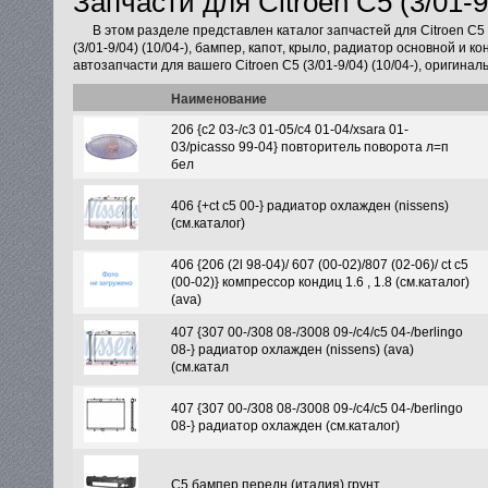
Запчасти для Citroen C5 (3/01-9/
В этом разделе представлен каталог запчастей для Citroen C5 
(3/01-9/04) (10/04-), бампер, капот, крыло, радиатор основной и 
автозапчасти для вашего Citroen C5 (3/01-9/04) (10/04-), оригин
Наименование
206 {c2 03-/c3 01-05/c4 01-04/xsara 01-
03/picasso 99-04} повторитель поворота л=п
бел
406 {+ct c5 00-} радиатор охлажден (nissens)
(см.каталог)
406 {206 (2l 98-04)/ 607 (00-02)/807 (02-06)/ ct c5
(00-02)} компрессор кондиц 1.6 , 1.8 (см.каталог)
(ava)
407 {307 00-/308 08-/3008 09-/c4/c5 04-/berlingo
08-} радиатор охлажден (nissens) (ava)
(см.катал
407 {307 00-/308 08-/3008 09-/c4/c5 04-/berlingo
08-} радиатор охлажден (см.каталог)
C5 бампер передн (италия) грунт