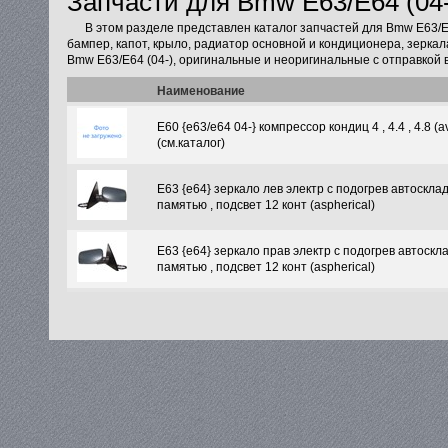
Запчасти для Bmw E63/E64 (04-
В этом разделе представлен каталог запчастей для Bmw E63/E
бампер, капот, крыло, радиатор основной и кондиционера, зеркал
Bmw E63/E64 (04-), оригинальные и неоригинальные с отправкой 
Наименование
E60 {e63/e64 04-} компрессор кондиц 4 , 4.4 , 4.8 (a
(см.каталог)
E63 {e64} зеркало лев электр с подогрев автоскла
памятью , подсвет 12 конт (aspherical)
E63 {e64} зеркало прав электр с подогрев автоскл
памятью , подсвет 12 конт (aspherical)