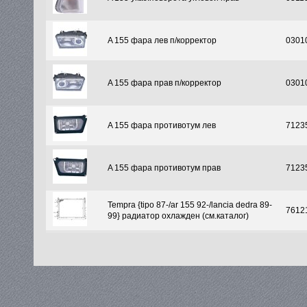
A 155 фара лев п/корректор
0301
A 155 фара прав п/корректор
0301
A 155 фара противотум лев
7123
A 155 фара противотум прав
7123
Tempra {tipo 87-/ar 155 92-/lancia dedra 89-
7612
99} радиатор охлажден (см.каталог)