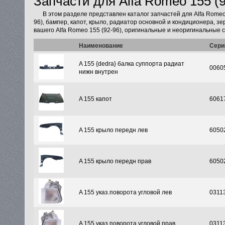
Запчасти для Alfa Romeo 155 (9
В этом разделе представлен каталог запчастей для Alfa Rome
96), бампер, капот, крыло, радиатор основной и кондиционера, з
вашего Alfa Romeo 155 (92-96), оригинальные и неоригинальные с
Наименование
Сери
A 155 {dedra} балка суппорта радиат
0060
нижн внутрен
A 155 капот
6061
A 155 крыло передн лев
6050
A 155 крыло передн прав
6050
A 155 указ.поворота угловой лев
0311
A 155 указ.поворота угловой прав
0311